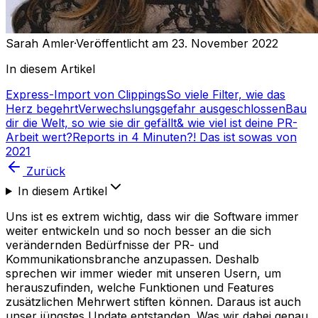
Sarah Amler
·
Veröffentlicht am 23. November 2022
In diesem Artikel
Express-Import von Clippings
So viele Filter, wie das
Herz begehrt
Verwechslungsgefahr ausgeschlossen
Bau
dir die Welt, so wie sie dir gefällt
& wie viel ist deine PR-
Arbeit wert?
Reports in 4 Minuten?! Das ist sowas von
2021
Zurück
In diesem Artikel
Uns ist es extrem wichtig, dass wir die Software immer
weiter entwickeln und so noch besser an die sich
verändernden Bedürfnisse der PR- und
Kommunikationsbranche anzupassen. Deshalb
sprechen wir immer wieder mit unseren Usern, um
herauszufinden, welche Funktionen und Features
zusätzlichen Mehrwert stiften können. Daraus ist auch
unser jüngstes Update entstanden. Was wir dabei genau