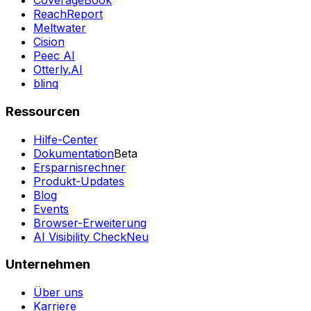
CoverageBook
ReachReport
Meltwater
Cision
Peec AI
Otterly.AI
blinq
Ressourcen
Hilfe-Center
Dokumentation
Beta
Ersparnisrechner
Produkt-Updates
Blog
Events
Browser-Erweiterung
AI Visibility Check
Neu
Unternehmen
Über uns
Karriere