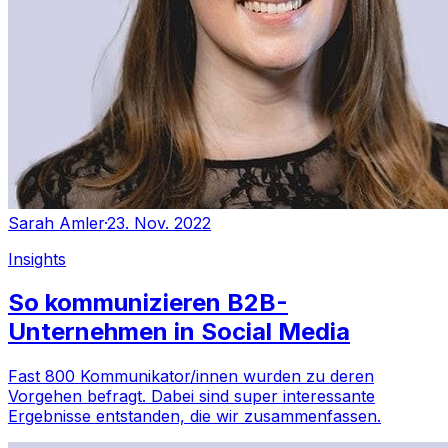
Sarah Amler
·
23. Nov. 2022
Insights
So kommunizieren B2B-
Unternehmen in Social Media
Fast 800 Kommunikator/innen wurden zu deren
Vorgehen befragt. Dabei sind super interessante
Ergebnisse entstanden, die wir zusammenfassen.