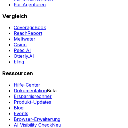
Für Agenturen
Vergleich
CoverageBook
ReachReport
Meltwater
Cision
Peec AI
Otterly.AI
blinq
Ressourcen
Hilfe-Center
Dokumentation
Beta
Ersparnisrechner
Produkt-Updates
Blog
Events
Browser-Erweiterung
AI Visibility Check
Neu