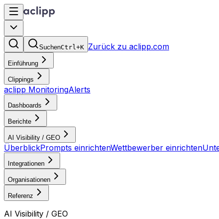
Zurück zu aclipp.com
Suchen
Ctrl+K
Einführung
Clippings
aclipp Monitoring
Alerts
Dashboards
Berichte
AI Visibility / GEO
Überblick
Prompts einrichten
Wettbewerber einrichten
Unte
Integrationen
Organisationen
Referenz
AI Visibility / GEO