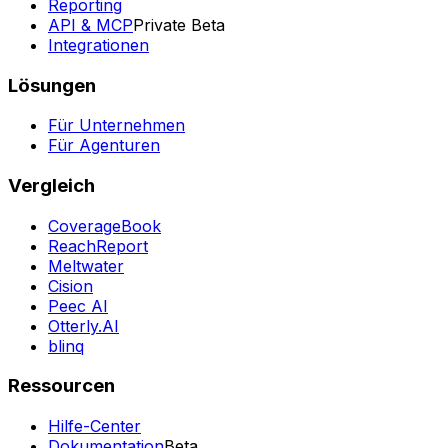
Reporting
API & MCP
Private Beta
Integrationen
Lösungen
Für Unternehmen
Für Agenturen
Vergleich
CoverageBook
ReachReport
Meltwater
Cision
Peec AI
Otterly.AI
blinq
Ressourcen
Hilfe-Center
Dokumentation
Beta