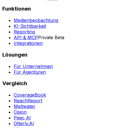
Funktionen
Medienbeobachtung
KI-Sichtbarkeit
Reporting
API & MCP
Private Beta
Integrationen
Lösungen
Für Unternehmen
Für Agenturen
Vergleich
CoverageBook
ReachReport
Meltwater
Cision
Peec AI
Otterly.AI