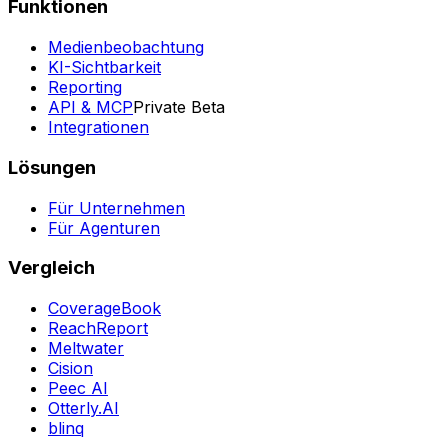
Funktionen
Medienbeobachtung
KI-Sichtbarkeit
Reporting
API & MCP
Private Beta
Integrationen
Lösungen
Für Unternehmen
Für Agenturen
Vergleich
CoverageBook
ReachReport
Meltwater
Cision
Peec AI
Otterly.AI
blinq