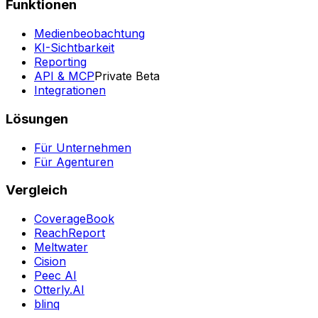
Funktionen
Medienbeobachtung
KI-Sichtbarkeit
Reporting
API & MCP
Private Beta
Integrationen
Lösungen
Für Unternehmen
Für Agenturen
Vergleich
CoverageBook
ReachReport
Meltwater
Cision
Peec AI
Otterly.AI
blinq