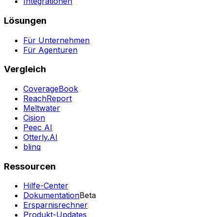
Integrationen
Lösungen
Für Unternehmen
Für Agenturen
Vergleich
CoverageBook
ReachReport
Meltwater
Cision
Peec AI
Otterly.AI
blinq
Ressourcen
Hilfe-Center
Dokumentation
Beta
Ersparnisrechner
Produkt-Updates