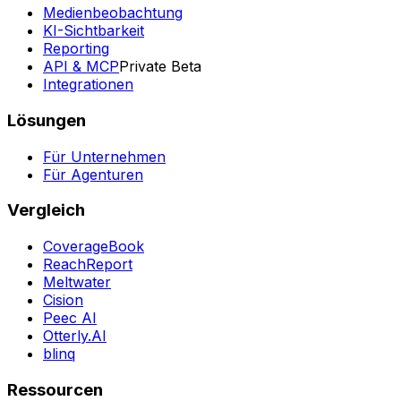
Medienbeobachtung
KI-Sichtbarkeit
Reporting
API & MCP
Private Beta
Integrationen
Lösungen
Für Unternehmen
Für Agenturen
Vergleich
CoverageBook
ReachReport
Meltwater
Cision
Peec AI
Otterly.AI
blinq
Ressourcen