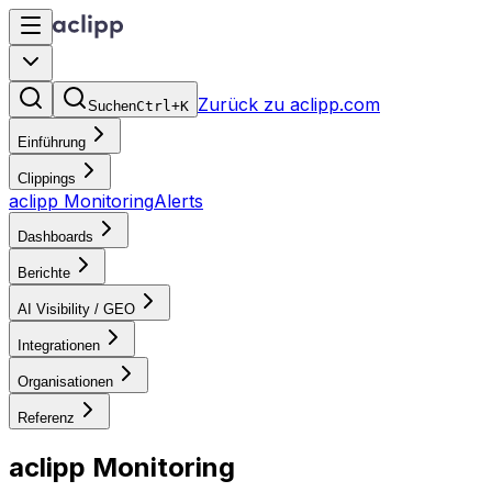
Zurück zu aclipp.com
Suchen
Ctrl+K
Einführung
Clippings
aclipp Monitoring
Alerts
Dashboards
Berichte
AI Visibility / GEO
Integrationen
Organisationen
Referenz
aclipp Monitoring